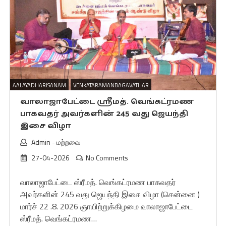
AALAYADHARISANAM
VENKATARAMANBAGAVATHAR
வாலாஜாபேட்டை ஸ்ரீமத். வெங்கட்ரமண
பாகவதர் அவர்களின் 245 வது ஜெயந்தி
இசை விழா
Admin
-
மற்றவை
27-04-2026
No Comments
வாலாஜாபேட்டை ஸ்ரீமத். வெங்கட்ரமண பாகவதர்
அவர்களின் 245 வது ஜெயந்தி இசை விழா (சென்னை )
மார்ச் 22 .8. 2026 ஞாயிற்றுக்கிழமை வாலாஜாபேட்டை
ஸ்ரீமத். வெங்கட்ரமண…