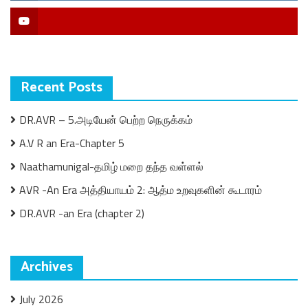
YouTube
Recent Posts
DR.AVR – 5.அடியேன் பெற்ற நெருக்கம்
A.V R an Era-Chapter 5
Naathamunigal-தமிழ் மறை தந்த வள்ளல்
AVR -An Era அத்தியாயம் 2: ஆத்ம உறவுகளின் கூடாரம்
DR.AVR -an Era (chapter 2)
Archives
July 2026